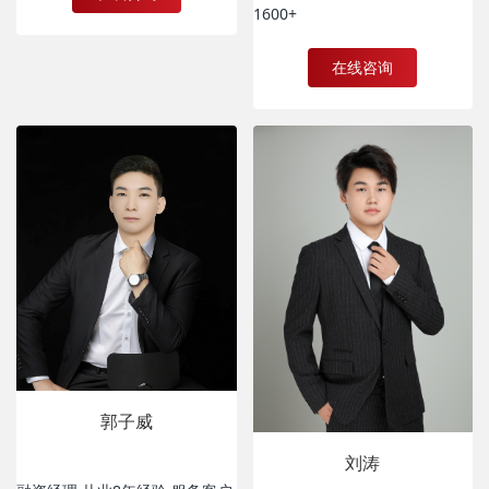
1600+
在线咨询
郭子威
刘涛