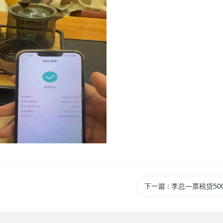
下一篇
: 李总—票税贷50