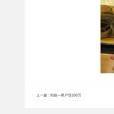
上一篇
: 刘姐—商户贷200万